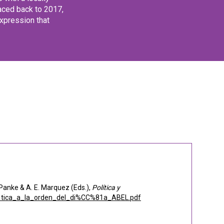
raced back to 2017,
expression that
 Panke & A. E. Marquez (Eds.),
Política y
%81tica_a_la_orden_del_di%CC%81a_ABEL.pdf