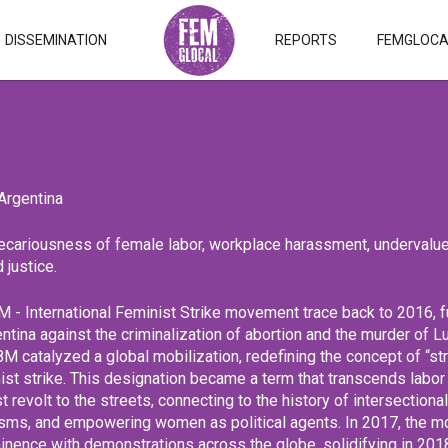
DISSEMINATION
REPORTS
FEMGLOCAL
Argentina
ecariousness of female labor, workplace harassment, undervalu
 justice.
M - International Feminist Strike movement trace back to 2016, 
ntina against the criminalization of abortion and the murder of L
8M catalyzed a global mobilization, redefining the concept of “str
nist strike. This designation became a term that transcends lab
t revolt to the streets, connecting to the history of intersectiona
isms, and empowering women as political agents. In 2017, the 
inence with demonstrations across the globe, solidifying in 2018