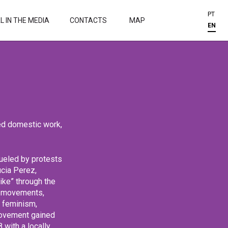
PT
 IN THE MEDIA
CONTACTS
MAP
EN
ed domestic work,
fueled by protests
ucia Perez,
ike” through the
or movements,
l feminism,
movement gained
 with a locally