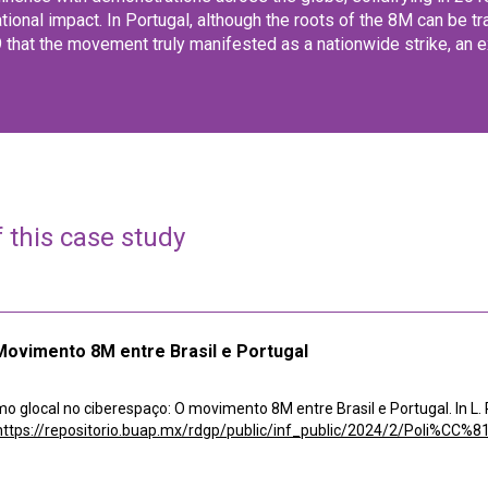
tional impact. In Portugal, although the roots of the 8M can be t
19 that the movement truly manifested as a nationwide strike, an 
f this case study
Movimento 8M entre Brasil e Portugal
smo glocal no ciberespaço: O movimento 8M entre Brasil e Portugal. In L.
https://repositorio.buap.mx/rdgp/public/inf_public/2024/2/Poli%CC