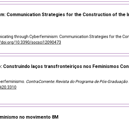
 Communication Strategies for the Construction of the Int
nicating through Cyberfeminism: Communication Strategies for the Const
//doi.org/10.3390/socsci12090473
e: Construindo laços transfronteiriços nos Feminismos C
ciberfeminismo.
ContraCorrente: Revista do Programa de Pós-Graduação I
0i20.3310
feminismo no movimento 8M