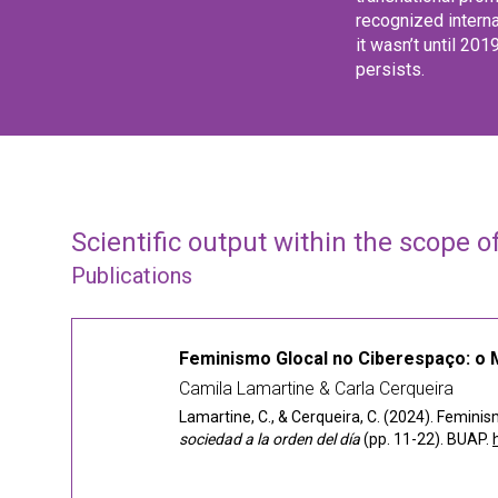
recognized interna
it wasn’t until 20
persists.
Scientific output within the scope o
Publications
Feminismo Glocal no Ciberespaço: o 
Camila Lamartine & Carla Cerqueira
Lamartine, C., & Cerqueira, C. (2024). Femini
sociedad a la orden del día
(pp. 11-22). BUAP.