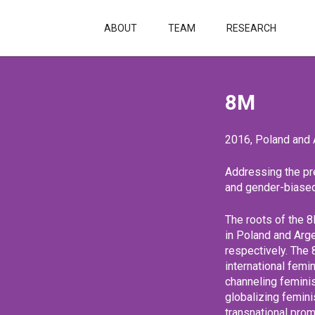
ABOUT
TEAM
RESEARCH
8M
2016, Poland and 
Addressing the pr
and gender-biased
The roots of the 8
in Poland and Arge
respectively. The 
international femi
channeling feminis
globalizing femin
transnational prom