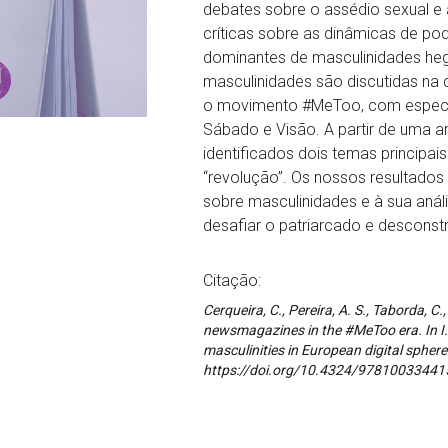
debates sobre o assédio sexual e 
críticas sobre as dinâmicas de p
dominantes de masculinidades heg
masculinidades são discutidas na
o movimento #MeToo, com especial
Sábado e Visão. A partir de uma an
identificados dois temas principa
“revolução”. Os nossos resultado
sobre masculinidades e à sua análi
desafiar o patriarcado e desconst
Citação:
Cerqueira, C., Pereira, A. S., Taborda, C
newsmagazines in the #MeToo era. In I. 
masculinities in European digital sphere
https://doi.org/10.4324/97810033441