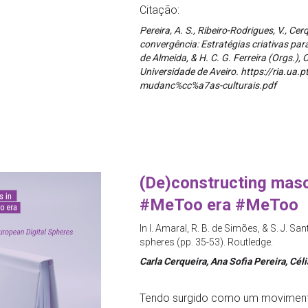
Citação:
Pereira, A. S., Ribeiro-Rodrigues, V., Cer
convergência: Estratégias criativas para
de Almeida, & H. C. G. Ferreira (Orgs.),
Universidade de Aveiro. https://ria.ua
mudanc%cc%a7as-culturais.pdf
(De)constructing masc
#MeToo era #MeToo
In I. Amaral, R. B. de Simões, & S. J. Sa
spheres (pp. 35-53). Routledge.
Carla Cerqueira, Ana Sofia Pereira, Cél
Tendo surgido como um movimento 