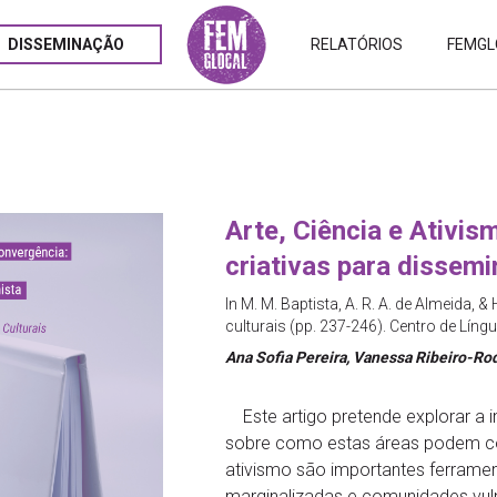
DISSEMINAÇÃO
RELATÓRIOS
FEMGL
Arte, Ciência e Ativi
criativas para dissemi
In M. M. Baptista, A. R. A. de Almeida, &
culturais (pp. 237-246). Centro de Língu
Ana Sofia Pereira, Vanessa Ribeiro-Rod
Este artigo pretende explorar a int
sobre como estas áreas podem con
ativismo são importantes ferramen
marginalizadas e comunidades vul