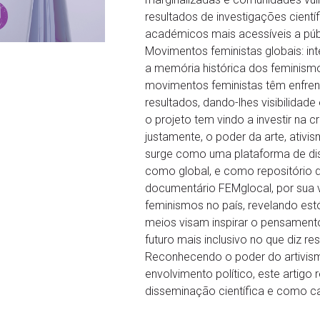
resultados de investigações cientí
académicos mais acessíveis a públ
Movimentos feministas globais: in
a memória histórica dos feminismos
movimentos feministas têm enfrent
resultados, dando-lhes visibilida
o projeto tem vindo a investir na 
justamente, o poder da arte, ati
surge como uma plataforma de disc
como global, e como repositório d
documentário FEMglocal, por sua v
feminismos no país, revelando estó
meios visam inspirar o pensamento 
futuro mais inclusivo no que diz r
Reconhecendo o poder do artivism
envolvimento político, este artigo
disseminação científica e como ca