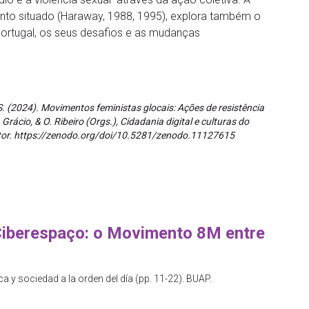
nto situado (Haraway, 1988, 1995), explora também o
rtugal, os seus desafios e as mudanças
. S. (2024). Movimentos feministas glocais: Ações de resistência
 Grácio, & O. Ribeiro (Orgs.), Cidadania digital e culturas do
itor. https://zenodo.org/doi/10.5281/zenodo.11127615
Ciberespaço: o Movimento 8M entre
ica y sociedad a la orden del día (pp. 11-22). BUAP.