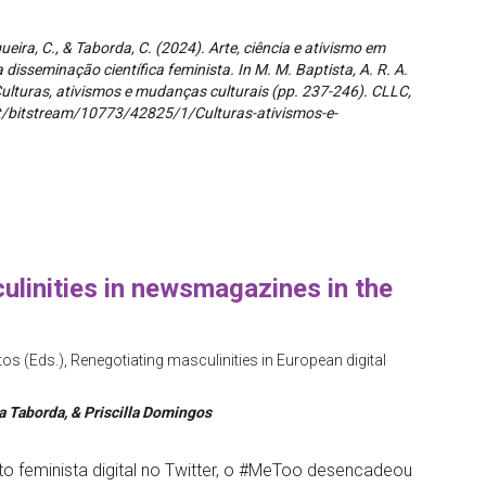
queira, C., & Taborda, C. (2024). Arte, ciência e ativismo em
 disseminação científica feminista. In M. M. Baptista, A. R. A.
 Culturas, ativismos e mudanças culturais (pp. 237-246). CLLC,
.pt/bitstream/10773/42825/1/Culturas-ativismos-e-
ulinities in newsmagazines in the
ntos (Eds.), Renegotiating masculinities in European digital
ia Taborda, & Priscilla Domingos
feminista digital no Twitter, o #MeToo desencadeou