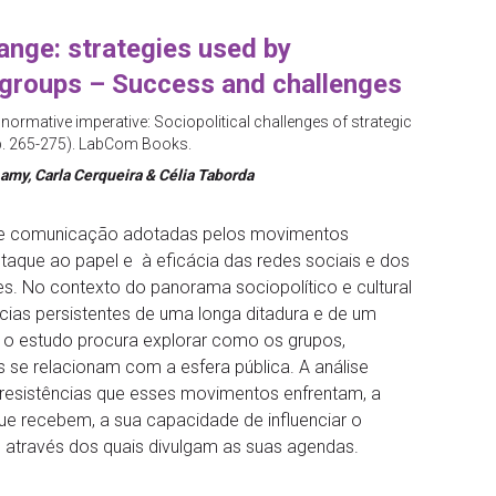
nge: strategies used by
 groups – Success and challenges
e normative imperative: Sociopolitical challenges of strategic
p. 265-275). LabCom Books.
Lamy, Carla Cerqueira & Célia Taborda
s de comunicação adotadas pelos movimentos
taque ao papel e à eficácia das redes sociais e dos
es. No contexto do panorama sociopolítico e cultural
cias persistentes de uma longa ditadura e de um
o estudo procura explorar como os grupos,
s se relacionam com a esfera pública. A análise
esistências que esses movimentos enfrentam, a
ue recebem, a sua capacidade de influenciar o
 através dos quais divulgam as suas agendas.