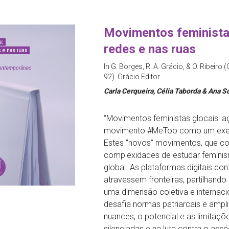
Movimentos feministas
redes e nas ruas
In G. Borges, R. A. Grácio, & O. Ribeiro
92). Grácio Editor.
Carla Cerqueira, Célia Taborda & Ana So
“Movimentos feministas glocais: a
movimento #MeToo como um exempl
Estes “novos” movimentos, que co
complexidades de estudar feminism
global. As plataformas digitais c
atravessem fronteiras, partilhand
uma dimensão coletiva e internacion
desafia normas patriarcais e ampli
nuances, o potencial e as limita
silenciadas e na luta contra o assé