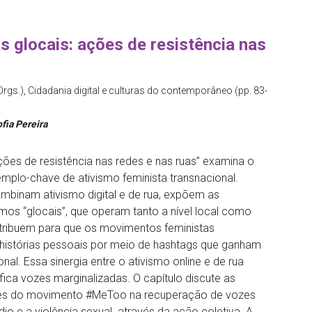
 glocais: ações de resistência nas
 (Orgs.), Cidadania digital e culturas do contemporâneo (pp. 83-
fia Pereira
ções de resistência nas redes e nas ruas” examina o
o-chave de ativismo feminista transnacional.
mbinam ativismo digital e de rua, expõem as
os “glocais”, que operam tanto a nível local como
ontribuem para que os movimentos feministas
o histórias pessoais por meio de hashtags que ganham
al. Essa sinergia entre o ativismo online e de rua
fica vozes marginalizadas. O capítulo discute as
ções do movimento #MeToo na recuperação de vozes
dio e a violência sexual através da ação coletiva. A