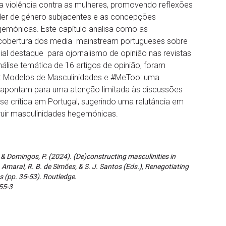
a violência contra as mulheres, promovendo reflexões
oder de género subjacentes e as concepções
emónicas. Este capítulo analisa como as
 cobertura dos media mainstream portugueses sobre
 destaque para ojornalismo de opinião nas revistas
álise temática de 16 artigos de opinião, foram
is: Modelos de Masculinidades e #MeToo: uma
s apontam para uma atenção limitada às discussões
se crítica em Portugal, sugerindo uma relutância em
ruir masculinidades hegemónicas.
., & Domingos, P. (2024). (De)constructing masculinities in
Amaral, R. B. de Simões, & S. J. Santos (Eds.), Renegotiating
s (pp. 35-53). Routledge.
55-3