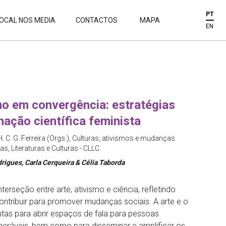
PT
OCAL NOS MEDIA
CONTACTOS
MAPA
EN
smo em convergência: estratégias
nação científica feminista
 H. C. G. Ferreira (Orgs.), Culturas, ativismos e mudanças
as, Literaturas e Culturas - CLLC.
rigues, Carla Cerqueira & Célia Taborda
erseção entre arte, ativismo e ciência, refletindo
tribuir para promover mudanças sociais. A arte e o
tas para abrir espaços de fala para pessoas
neráveis, bem como para disseminar e amplificar os