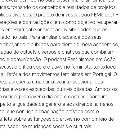
ficas, tornando os conceitos e resultados de projetos
icos diversos. O projeto de investigação FEMglocal –
terações e contradições tem como objetivo recuperar
 em Portugal e analisar as invisibilidades que os
ado no país. Para ampliar o alcance dos seus
de e chegando a públicos para além do meio académico,
criação de outputs diversos e criativos que combinam,
vismo e comunicação. O podcast Feminismos em Ação
ussão crítica sobre o ativismo feminista, tanto local
a História dos movimentos feministas em Portugal. O
ez, apresenta uma narrativa interseccional dos
rias e vozes esquecidas, ou invisibilizadas. Ambos os
crítico, promover o diálogo e contribuir para um
espeito à igualdade de género e aos direitos humanos.
o, que conjuga a imaginação artística com o
 reflete sobre as funções do artivismo como meio de
talisador de mudanças sociais e culturais.