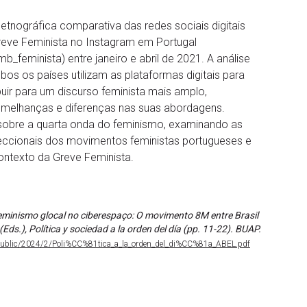
etnográfica comparativa das redes sociais digitais
reve Feminista no Instagram em Portugal
feminista) entre janeiro e abril de 2021. A análise
os os países utilizam as plataformas digitais para
uir para um discurso feminista mais amplo,
semelhanças e diferenças nas suas abordagens.
e sobre a quarta onda do feminismo, examinando as
seccionais dos movimentos feministas portugueses e
contexto da Greve Feminista.
Feminismo glocal no ciberespaço: O movimento 8M entre Brasil
Eds.), Política y sociedad a la orden del día (pp. 11-22). BUAP.
f_public/2024/2/Poli%CC%81tica_a_la_orden_del_di%CC%81a_ABEL.pdf