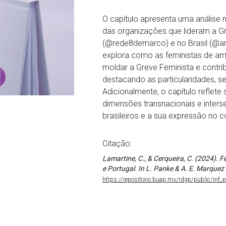
O capítulo apresenta uma análise n
das organizações que lideram a G
(@rede8demarco) e no Brasil (@amb_
explora como as feministas de amb
moldar a Greve Feminista e contrib
destacando as particularidades, 
Adicionalmente, o capítulo reflet
dimensões transnacionais e inter
brasileiros e a sua expressão no 
Citação:
Lamartine, C., & Cerqueira, C. (2024). 
e Portugal. In L. Panke & A. E. Marquez (
https://repositorio.buap.mx/rdgp/public/in